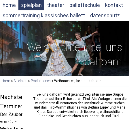
home
spielplan
theater
ballettschule
kontakt
sommertraining klassisches ballett
datenschutz
Weihnachten, bei uns
dahoam
Home
»
Spielplan
»
Produktionen
» Weihnachten, bei uns dahoam
Bei uns dahoam wird getanzt! Begleiten sie eine Gruppe
Nächste
Touristen auf ihrer Reise durch Tirol. Als Vorlage dienen die
wunderbaren Illustrationen des Innsbruck-Wimmelbuches
Termine:
und das Tirol-Wimmelbuches von Bettina Egger und Maria
Kittler. Daraus entwickeln sich liebevolle, weihnachtliche
Der Zauber
Eindrücke und Geschichten aus Innsbruck und Tirol.
von Oz -
Wicked war