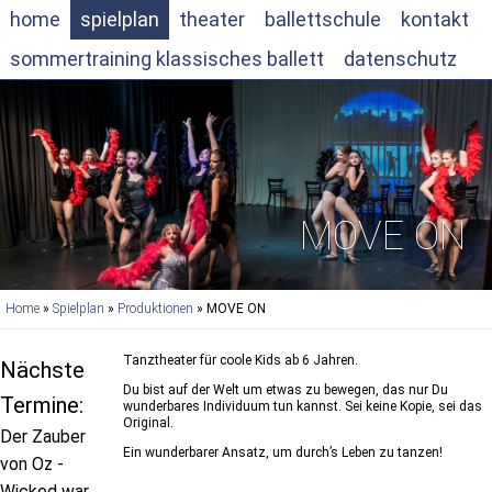
home
spielplan
theater
ballettschule
kontakt
sommertraining klassisches ballett
datenschutz
MOVE ON
Home
»
Spielplan
»
Produktionen
» MOVE ON
Tanztheater für coole Kids ab 6 Jahren.
Nächste
Du bist auf der Welt um etwas zu bewegen, das nur Du
Termine:
wunderbares Individuum tun kannst. Sei keine Kopie, sei das
Original.
Der Zauber
Ein wunderbarer Ansatz, um durch’s Leben zu tanzen!
von Oz -
Wicked war